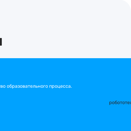
и
тво образовательного процесса.