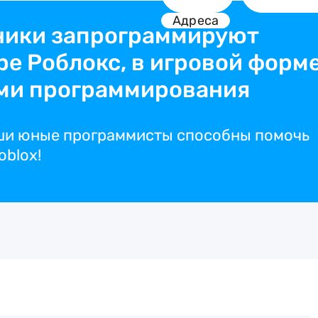
Адреса
еники запрограммируют
ре Роблокс, в игровой форм
ами программирования
аши юные программисты способны помочь
oblox!