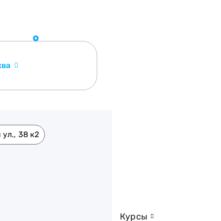
ква
ул., 38 к2
Курсы