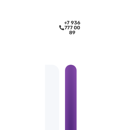
+7 936
777 00
89