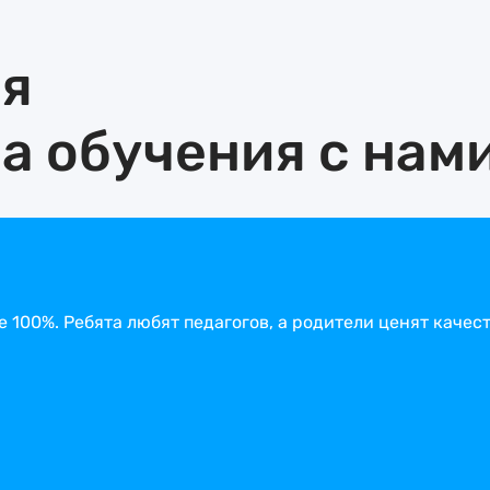
бя
а обучения с нам
 100%. Ребята любят педагогов, а родители ценят качес