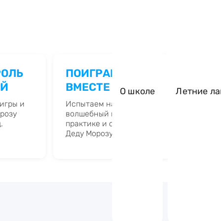
ПОИГРАЕМ
РОЛЬ
БЛАГ
ВМЕСТЕ
ЕЙ
ДЕД
О школе
Летние ла
Испытаем наш
игры и
Дед Мо
волшебный код на
розу
наши с
практике и отправим
.
помощ
Деду Морозу