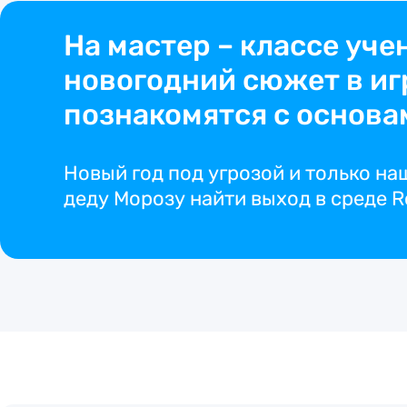
На мастер – классе уч
новогодний сюжет в иг
познакомятся с основ
Новый год под угрозой и только н
деду Морозу найти выход в среде R