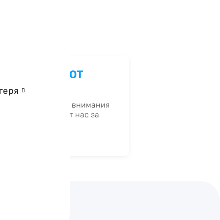
ОДАРНОСТЬ ОТ
УШКИ
геря
роз не оставит без внимания
тарания и наградит нас за
ь