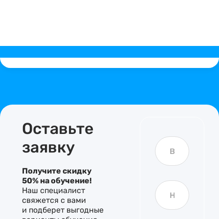
Оставьте
И
заявку
м
я
Получите скидку
u
50% на обучение!
Т
r
Наш специалист
е
l
свяжется с вами
л
r
и подберет выгодные
е
o