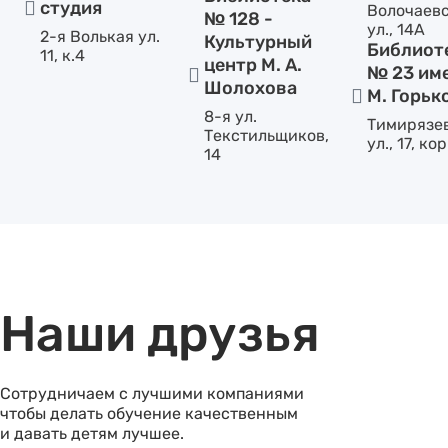
студия
Волочаев
№ 128 -
ул., 14А
2-я Волькая ул.
Культурный
Библиот
11, к.4
центр М. А.
№ 23 им
Шолохова
М. Горьк
8-я ул.
Тимирязе
Текстильщиков,
ул., 17, кор
14
Наши друзья
Сотрудничаем с лучшими компаниями
чтобы делать обучение качественным
и давать детям лучшее.