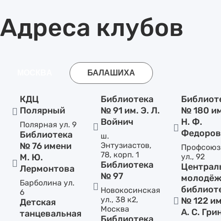
Адреса клубов
МОСКВА
БАЛАШИХА
КДЦ
Библиотека
Библиот
Полярный
№ 91 им. Э. Л.
№ 180 и
Войнич
Н. Ф.
Полярная ул. 9
Федоров
Библиотека
ш.
№ 76 имени
Энтузиастов,
Профсоюз
78, корп. 1
М. Ю.
ул., 92
Библиотека
Централ
Лермонтова
№ 97
молодёж
Барболина ул.
библиот
Новокосинская
6
ул., 38 к2,
№ 122 и
Детская
Москва
А. С. Гри
танцевальная
Библиотека