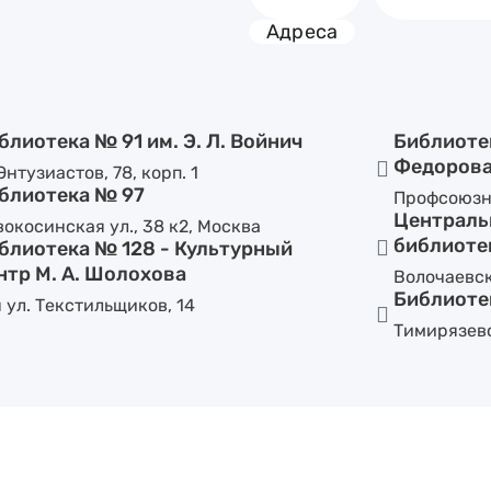
Адреса
блиотека № 91 им. Э. Л. Войнич
Библиотек
Федоров
Энтузиастов, 78, корп. 1
блиотека № 97
Профсоюзна
Централь
окосинская ул., 38 к2, Москва
библиотек
блиотека № 128 - Культурный
нтр М. А. Шолохова
Волочаевск
Библиотек
 ул. Текстильщиков, 14
Тимирязевск