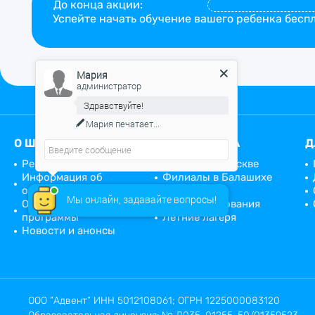
До конца акции:
Успейте начать обучение вашего ребенка беспл
Мария
администратор
Здравствуйте!
Мария
печатает...
О ШКОЛЕ
НАШИ АДРЕСА
Д
Реквизиты компании
Филиалы в Москве
Информация об
Филиалы в Балашихе
организации
Школа
Мы онлайн, задавайте вопросы!
Образовательные
программирования
программы
Летние лагеря
Новости и анонсы
ООО “Адвент” ИНН 5012108061; ОГРН 1225000083120