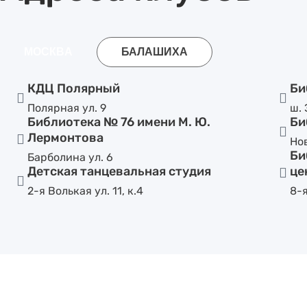
МОСКВА
БАЛАШИХА
КДЦ Полярный
Би
Полярная ул. 9
ш. 
Библиотека № 76 имени М. Ю.
Би
Лермонтова
Нов
Би
Барболина ул. 6
Детская танцевальная студия
це
2-я Волькая ул. 11, к.4
8-я