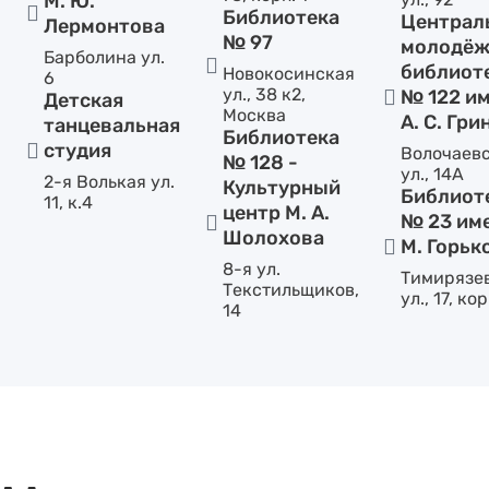
М. Ю.
Библиотека
Централ
Лермонтова
№ 97
молодёж
Барболина ул.
библиот
Новокосинская
6
ул., 38 к2,
№ 122 и
Детская
Москва
А. С. Гри
танцевальная
Библиотека
студия
Волочаев
№ 128 -
ул., 14А
2-я Волькая ул.
Культурный
Библиот
11, к.4
центр М. А.
№ 23 им
Шолохова
М. Горьк
8-я ул.
Тимирязе
Текстильщиков,
ул., 17, кор
14