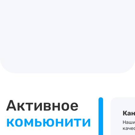
Активное
Кан
комьюнити
Наши
каче