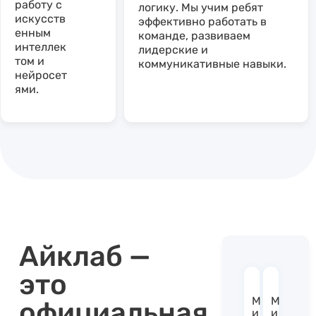
работу с
логику. Мы учим ребят
искусств
эффективно работать в
енным
команде, развиваем
интеллек
лидерские и
том и
коммуникативные навыки.
нейросет
ями.
Айклаб —
это
М
М
официальная
и
и