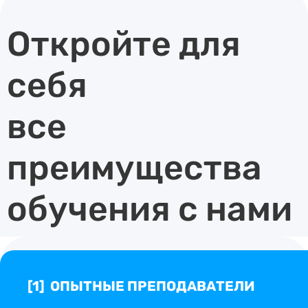
о
н
Откройте для
u
r
l
себя
r
o
b
все
преимущества
обучения с нами
[1] ОПЫТНЫЕ ПРЕПОДАВАТЕЛИ