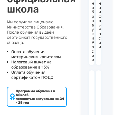
н
н
школа
о
ц
б
и
р
ф
н
р
Мы получили лицензию
а
ы
Министерства Образования.
у
Р
После обучения выдаём
к
о
сертификат государственного
и
с
образца.
Р
и
о
и
с
Оплата обучения
и
материнским капиталом
и
Налоговый вычет на
образование в 13%
Оплата обучения
сертификатом ПФДО
Программа обучения в
Айклаб
полностью актуальна на 24
- 25 год