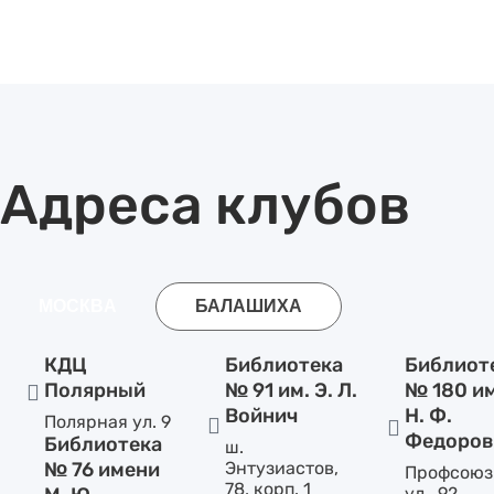
Адреса клубов
МОСКВА
БАЛАШИХА
КДЦ
Библиотека
Библиот
Полярный
№ 91 им. Э. Л.
№ 180 и
Войнич
Н. Ф.
Полярная ул. 9
Федоров
Библиотека
ш.
№ 76 имени
Энтузиастов,
Профсоюз
78, корп. 1
ул., 92