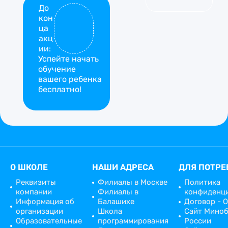
*
m
До
И
кон
м
ца
я
акц
ии:
Успейте начать
обучение
вашего ребенка
бесплатно!
О ШКОЛЕ
НАШИ АДРЕСА
ДЛЯ ПОТРЕ
Реквизиты
Филиалы в Москве
Политика
компании
Филиалы в
конфиденц
Информация об
Балашихе
Договор - 
организации
Школа
Сайт Мино
Образовательные
программирования
России