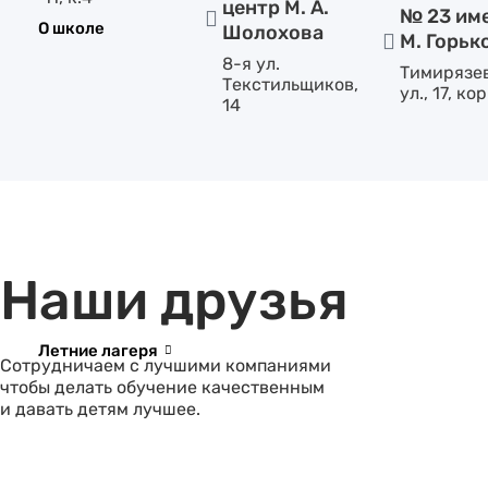
центр М. А.
№ 23 им
О школе
Шолохова
М. Горьк
8-я ул.
Тимирязе
Текстильщиков,
ул., 17, кор
14
Наши друзья
Летние лагеря
Сотрудничаем с лучшими компаниями
чтобы делать обучение качественным
и давать детям лучшее.