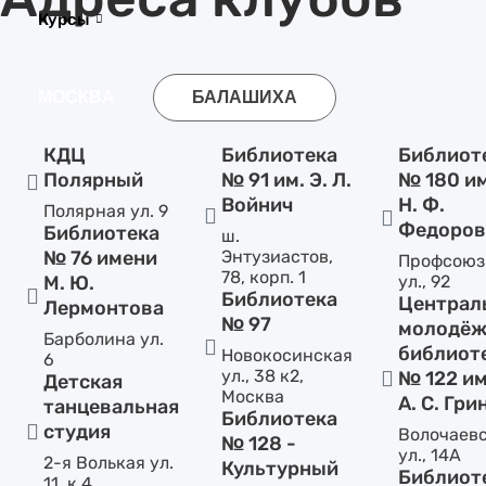
Курсы
МОСКВА
БАЛАШИХА
КДЦ
Библиотека
Библиот
Полярный
№ 91 им. Э. Л.
№ 180 и
Войнич
Н. Ф.
Полярная ул. 9
Федоров
Библиотека
ш.
№ 76 имени
Энтузиастов,
Профсоюз
78, корп. 1
М. Ю.
ул., 92
Библиотека
Централ
Лермонтова
№ 97
молодёж
Барболина ул.
библиот
Новокосинская
6
ул., 38 к2,
№ 122 и
Детская
Москва
А. С. Гри
танцевальная
Библиотека
студия
Волочаев
№ 128 -
ул., 14А
2-я Волькая ул.
Культурный
Библиот
11, к.4