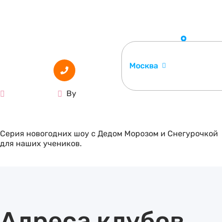
Москва
15.12.2024
By
slava
Новогоднее крио-шоу деда Мороза
Серия новогодних шоу с Дедом Морозом и Снегурочкой
для наших учеников.
Read More
Адреса клубов