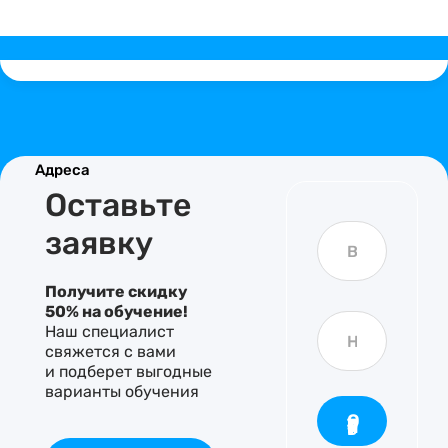
Адреса
Оставьте
Т
И
заявку
е
м
л
я
е
Получите скидку
ф
о
50% на обучение!
Т
н
Наш специалист
е
u
свяжется с вами
л
r
и подберет выгодные
е
l
варианты обучения
ф
f
о
o
Отправить
н
r